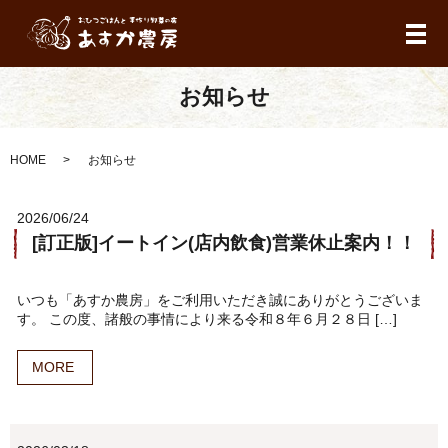
メ
お知らせ
HOME
お知らせ
2026/06/24
[訂正版]イートイン(店内飲食)営業休止案内！！
いつも「あすか農房」をご利用いただき誠にありがとうございま
す。 この度、諸般の事情により来る令和８年６月２８日 […]
MORE