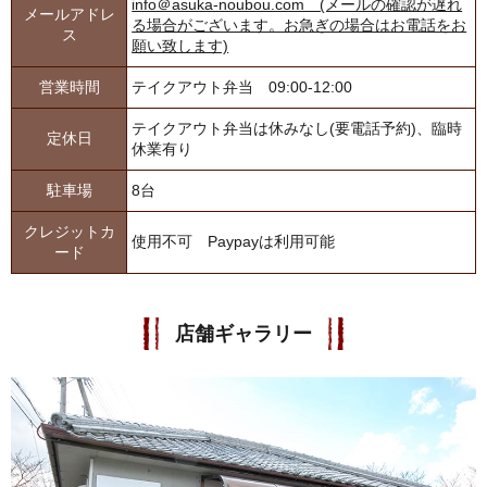
info＠​asuka-noubou.com (メールの確認が遅れ
メールアドレ
る場合がございます。お急ぎの場合はお電話をお
ス
願い致します)
営業時間
テイクアウト弁当 09:00-12:00
テイクアウト弁当は休みなし(要電話予約)、臨時
定休日
休業有り
駐車場
8台
クレジットカ
使用不可 Paypayは利用可能
ード
店舗ギャラリー