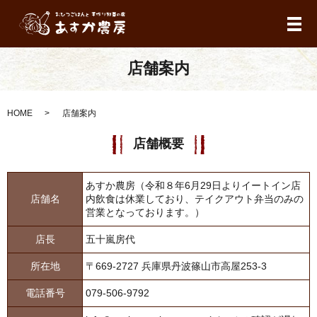
メ
店舗案内
HOME
店舗案内
店舗概要
あすか農房（令和８年6月29日よりイートイン店
店舗名
内飲食は休業しており、テイクアウト弁当のみの
営業となっております。）
店長
五十嵐房代
所在地
〒669-2727 兵庫県丹波篠山市高屋253-3
電話番号
079-506-9792