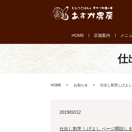
HOME
店舗案内
メニ
仕
HOME
お知らせ
仕出し割烹しげよし
2019/02/12
仕出し割烹 しげよし ページ開設し