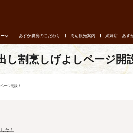
ュー
あすか農房のこだわり
周辺観光案内
姉妹店 あす
出し割烹しげよしページ開
ページ開設！
ました！