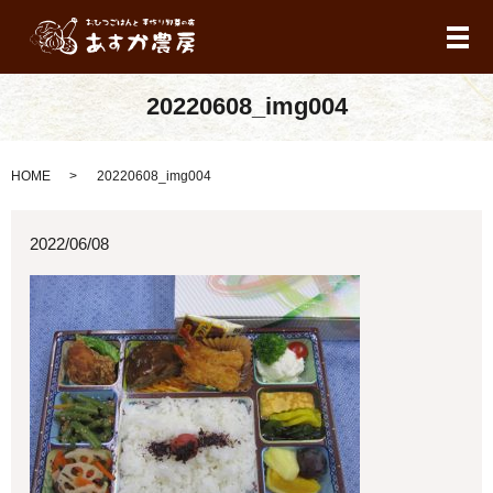
メ
20220608_img004
HOME
20220608_img004
2022/06/08