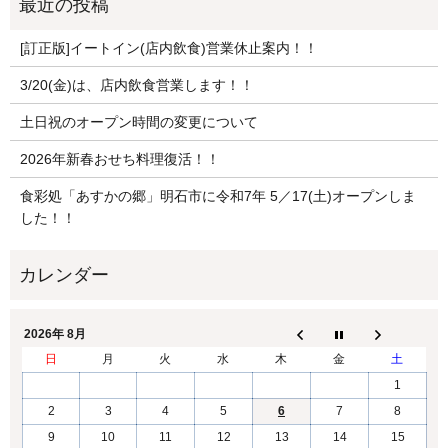
[訂正版]イートイン(店内飲食)営業休止案内！！
3/20(金)は、店内飲食営業します！！
土日祝のオープン時間の変更について
2026年新春おせち料理復活！！
食彩処「あすかの郷」明石市に令和7年 5／17(土)オープンしま
した！！
2026年 8月
日
月
火
水
木
金
土
1
2
3
4
5
6
7
8
9
10
11
12
13
14
15