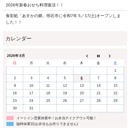
2026年新春おせち料理復活！！
食彩処「あすかの郷」明石市に令和7年 5／17(土)オープンしま
した！！
2026年 8月
日
月
火
水
木
金
土
1
2
3
4
5
6
7
8
9
10
11
12
13
14
15
16
17
18
19
20
21
22
23
24
25
26
27
28
29
30
31
イートイン営業休業中！お弁当テイクアウト可能！
臨時休業日(お弁当もお作りできません)