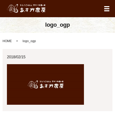
メ
logo_ogp
HOME
logo_ogp
2018/02/15