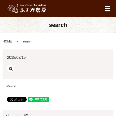
メ
search
HOME
search
2018/02/15
search