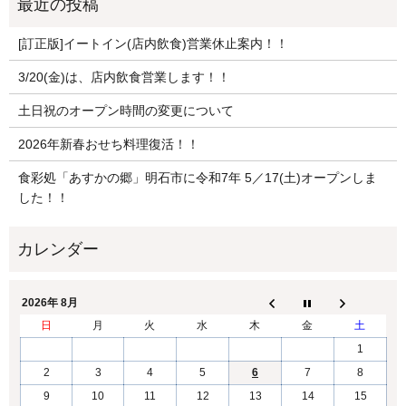
[訂正版]イートイン(店内飲食)営業休止案内！！
3/20(金)は、店内飲食営業します！！
土日祝のオープン時間の変更について
2026年新春おせち料理復活！！
食彩処「あすかの郷」明石市に令和7年 5／17(土)オープンしま
した！！
2026年 8月
日
月
火
水
木
金
土
1
2
3
4
5
6
7
8
9
10
11
12
13
14
15