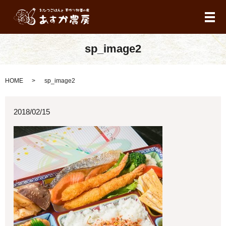
メ
sp_image2
HOME
sp_image2
2018/02/15