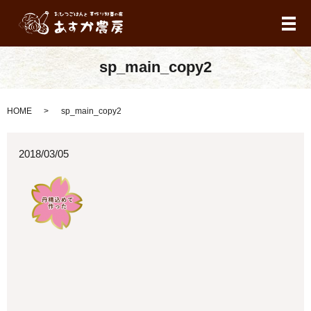
メ
sp_main_copy2
HOME
sp_main_copy2
2018/03/05