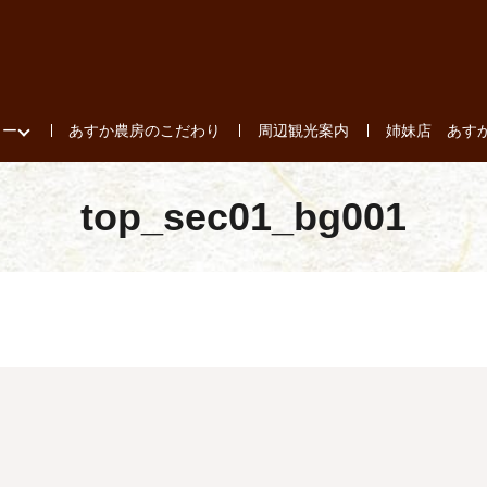
ュー
あすか農房のこだわり
周辺観光案内
姉妹店 あす
top_sec01_bg001